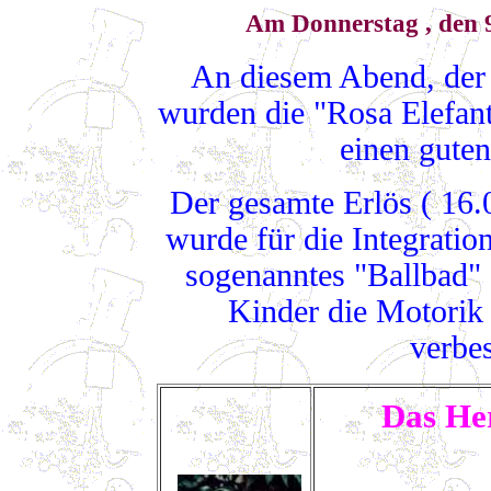
Am Donnerstag , den 9
An diesem Abend, der 
wurden die "Rosa Elefant
einen guten
Der gesamte Erlös ( 16
wurde für die Integratio
sogenanntes "Ballbad" 
Kinder die Motorik
verbe
Das Her