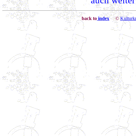
auch weite
back to
index
©
Kulturkr